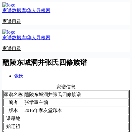
跳
家谱数据库|华人寻根网
至
内
家谱目录
容
家谱数据库|华人寻根网
家谱目录
醴陵东城洞井张氏四修族谱
张氏
家谱信息
家谱名称
醴陵东城洞井张氏四修族谱
编者
张学重主编
版本
2016年孝友堂印本
谱籍地
始迁祖