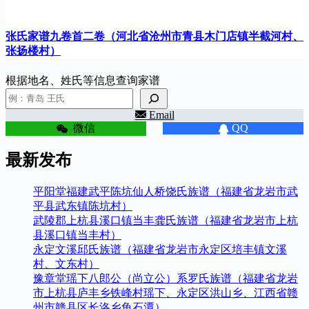
张氏家谱九卷首二卷（河北省沧州市青县木门店镇半截河村、
张扬楼村）
根据地名、姓氏等信息查询家谱
Email
微信
QQ
最新发布
平阳堂福建武平陈坑仙人桥饶氏族谱（福建省龙岩市武
平县武东镇陈坑村）
武陵郡上杭县溪口镇当丰龚氏族谱（福建省龙岩市上杭
县溪口镇当丰村）
永定文溪邱氏族谱（福建省龙岩市永定区培丰镇文溪
村、文东村）
豫章堂瑶下八郎公（尚立公）系罗氏族谱（福建省龙岩
市上杭县庐丰乡铁峰村瑶下、永定区洪山乡、江西省赣
州市赣县区长洛乡龟石潭）