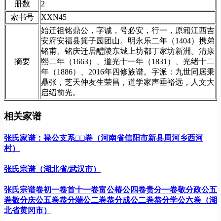
册数
2
索书号
XXN45
始迁祖铭鼎公，字诚，号必安，行一，原籍江西吉
安府安福县箕子园团山。明永乐二年（1404）携弟
铭甫、铭庆迁居醴陵东城上坊都丁家坊新洲。清康
摘要
熙二年（1663）、道光十一年（1831）、光绪十二
年（1886）、2016年四修族谱。字派：九世同居秉
鼎张，芝天仲友生荣昌，道学家声垂裕远，人文大
启绍前光。
相关家谱
张氏家谱：禄公支系□□卷（河南省信阳市新县周河乡西河
村）
张氏宗谱（湖北省/武汉市）
张氏宗谱卷初一卷首十一卷富公椿公四卷贵分一卷敬分政公五
卷敬分庆公五卷恭分端公二卷恭分成公二卷恭分学公六卷（湖
北省黄冈市）