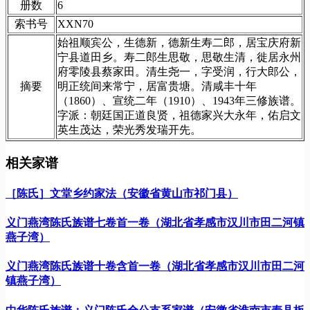
册数
6
索书号
XXN70
始祖顺宾公，生德新，德新生寿二郎，居宝庆府新
宁县道田乡。寿二郎生思敬，思敬生清，徙居永州
府零陵县蔡家田。清生尧一，字受润，行大郎公，
摘要
明正统间来常宁，居富贵塘。清咸丰十年
（1860）、宣统二年（1910）、1943年三修族谱。
字派：朝廷国正道良贤，祖德家兴大永年，佑启文
英生茂达，荣光秀发瑞开先。
相关家谱
［陈氏］文堂乡约家法（安徽省黄山市祁门县）
义门燕湾陈氏族谱七卷首一卷（湖北省孝感市汉川市田二河镇
燕子湾）
义门燕湾陈氏族谱十卷含首一卷（湖北省孝感市汉川市田二河
镇燕子湾）