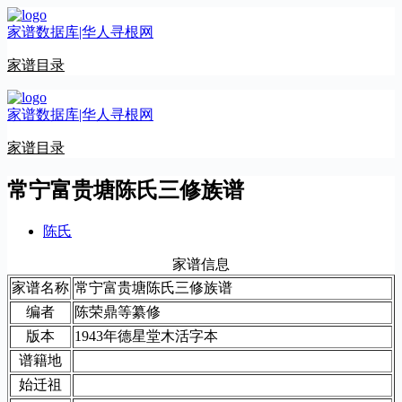
跳
家谱数据库|华人寻根网
至
内
家谱目录
容
家谱数据库|华人寻根网
家谱目录
常宁富贵塘陈氏三修族谱
陈氏
家谱信息
家谱名称
常宁富贵塘陈氏三修族谱
编者
陈荣鼎等纂修
版本
1943年德星堂木活字本
谱籍地
始迁祖