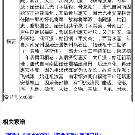
院、涵江、太丘、江州义门派、飞钱等派系。将军
派：始迁祖元光（字廷钜、号龙湖），唐代自河南固
始宦迁福建漳州，其后遂居惠安，因元光祖父克耕曾
任隋中郎将怀化将军，故称将军派；南院派：始祖
忠，赠鄂国公。始迁祖其子邕（字崇德，号南山），
唐中期谪居福建，曾居泉州惠安社坛，又迁同安、漳
州等地；涵江派：始祖润（字文奋），西晋永嘉二年
摘要
自河南光州固始迁居抚州乌石山。始迁祖十二世解
（一名顼，字斯伍），隋大业十二年镇莆田，唐武德
二年居莆田桐巷，其后派衍惠安；太丘派：始迁祖瑞
珪，唐代自河南固始迁居福建莆田，后迁兴化，再迁
惠安岑兜，因先祖汉代陈寔为太丘长，故名太丘派；
飞钱派，始迁祖汝器，南宋绍兴间自福建三山迁居惠
安基螺山，因乐善好施，有“飞钱济民”佳话。 谱载
序、凡例、源流、人物、文物、掌故、世系、附录。
索书号
dx0884
相关家谱