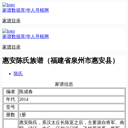
跳
家谱数据库|华人寻根网
至
内
家谱目录
容
家谱数据库|华人寻根网
家谱目录
惠安陈氏族谱（福建省泉州市惠安县）
陈氏
家谱信息
编者
陈成春
年代
2014
堂号
册数
1册
惠安陈氏，系汉太丘长陈寔之后，主要源自将军、南