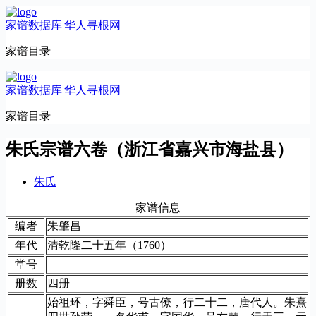
跳
家谱数据库|华人寻根网
至
内
家谱目录
容
家谱数据库|华人寻根网
家谱目录
朱氏宗谱六卷（浙江省嘉兴市海盐县）
朱氏
家谱信息
编者
朱肇昌
年代
清乾隆二十五年（1760）
堂号
册数
四册
始祖环，字舜臣，号古僚，行二十二，唐代人。朱熹