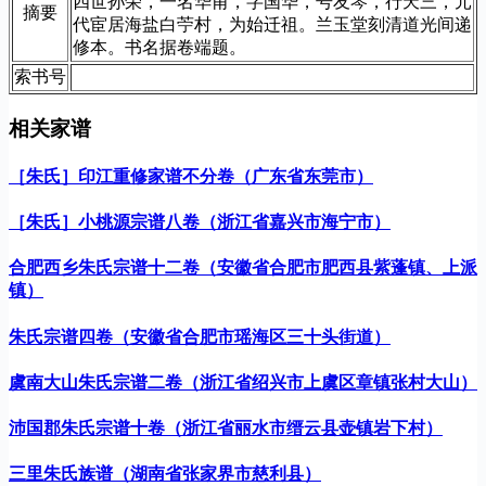
四世孙荣，一名华甫，字国华，号友琴，行天三，元
摘要
代宦居海盐白苧村，为始迁祖。兰玉堂刻清道光间递
修本。书名据卷端题。
索书号
相关家谱
［朱氏］印江重修家谱不分卷（广东省东莞市）
［朱氏］小桃源宗谱八卷（浙江省嘉兴市海宁市）
合肥西乡朱氏宗谱十二卷（安徽省合肥市肥西县紫蓬镇、上派
镇）
朱氏宗谱四卷（安徽省合肥市瑶海区三十头街道）
虞南大山朱氏宗谱二卷（浙江省绍兴市上虞区章镇张村大山）
沛国郡朱氏宗谱十卷（浙江省丽水市缙云县壶镇岩下村）
三里朱氏族谱（湖南省张家界市慈利县）