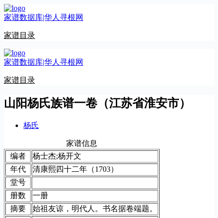
跳
家谱数据库|华人寻根网
至
内
家谱目录
容
家谱数据库|华人寻根网
家谱目录
山阳杨氏族谱一卷（江苏省淮安市）
杨氏
家谱信息
编者
杨士杰;杨开文
年代
清康熙四十二年（1703）
堂号
册数
一册
摘要
始祖友谅，明代人。书名据卷端题。