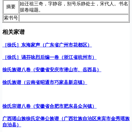
始迁祖三奇，字静容，别号乐静处士，宋代人。书名
摘要
据卷端题。
索书号
相关家谱
［徐氏］东海家声（广东省广州市花都区）
［徐氏］诵芬咏烈后编一卷（浙江省杭州市）
徐氏族谱八卷（安徽省安庆市潜山市、岳西县）
徐氏族谱（云南省昭通市巧家县新店镇）
徐氏宗谱八卷（安徽省合肥市肥东县众兴镇）
广西瑶山族徐氏定俸公族谱（广西壮族自治区来宾市金秀瑶族
自治县）