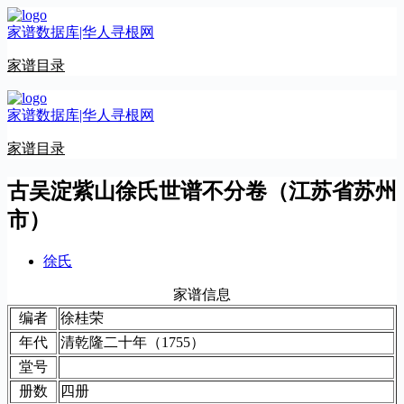
跳
家谱数据库|华人寻根网
至
内
家谱目录
容
家谱数据库|华人寻根网
家谱目录
古吴淀紫山徐氏世谱不分卷（江苏省苏州
市）
徐氏
家谱信息
编者
徐桂荣
年代
清乾隆二十年（1755）
堂号
册数
四册