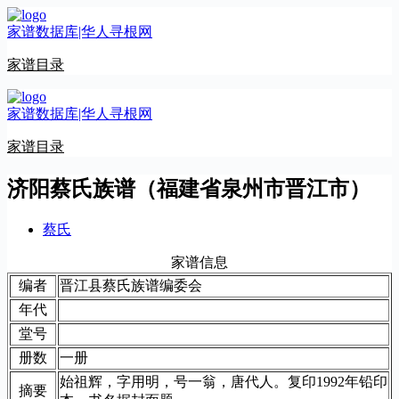
跳
家谱数据库|华人寻根网
至
内
家谱目录
容
家谱数据库|华人寻根网
家谱目录
济阳蔡氏族谱（福建省泉州市晋江市）
蔡氏
家谱信息
编者
晋江县蔡氏族谱编委会
年代
堂号
册数
一册
始祖辉，字用明，号一翁，唐代人。复印1992年铅印
摘要