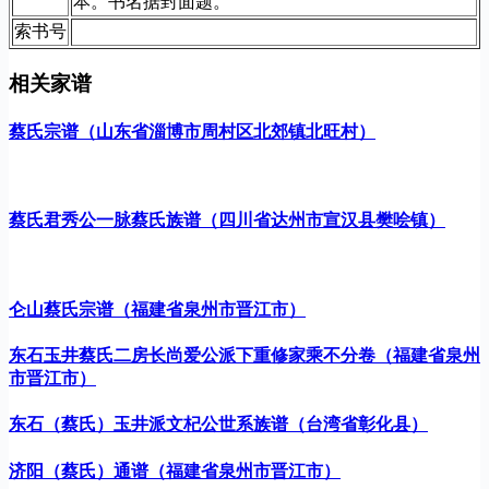
本。书名据封面题。
索书号
相关家谱
蔡氏宗谱（山东省淄博市周村区北郊镇北旺村）
蔡氏君秀公一脉蔡氏族谱（四川省达州市宣汉县樊哙镇）
仑山蔡氏宗谱（福建省泉州市晋江市）
东石玉井蔡氏二房长尚爱公派下重修家乘不分卷（福建省泉州
市晋江市）
东石（蔡氏）玉井派文杞公世系族谱（台湾省彰化县）
济阳（蔡氏）通谱（福建省泉州市晋江市）