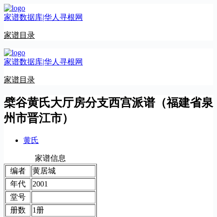
跳
家谱数据库|华人寻根网
至
内
家谱目录
容
家谱数据库|华人寻根网
家谱目录
檗谷黄氏大厅房分支西宫派谱（福建省泉
州市晋江市）
黄氏
家谱信息
编者
黄居城
年代
2001
堂号
册数
1册