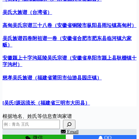
吴氏大族谱（台湾省）
高甸吴氏宗谱三十八卷（安徽省铜陵市枞阳县雨坛镇高甸村）
吴氏族谱四卷附祖谱一卷（安徽省合肥市肥东县临河镇六家
畈）
安徽颍上十字沟延陵吴氏宗谱（安徽省阜阳市颍上县耿棚镇十
字沟村）
慈孝吴氏族谱（福建省莆田市仙游县园庄镇）
[吴氏]源远流长（福建省三明市大田县）
根据地名、姓氏等信息查询家谱
Email
微信
QQ