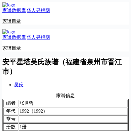
跳
家谱数据库|华人寻根网
至
内
家谱目录
容
家谱数据库|华人寻根网
家谱目录
安平星塔吴氏族谱（福建省泉州市晋江
市）
吴氏
家谱信息
编者
张世哲
年代
1992（1992）
堂号
册数
1册