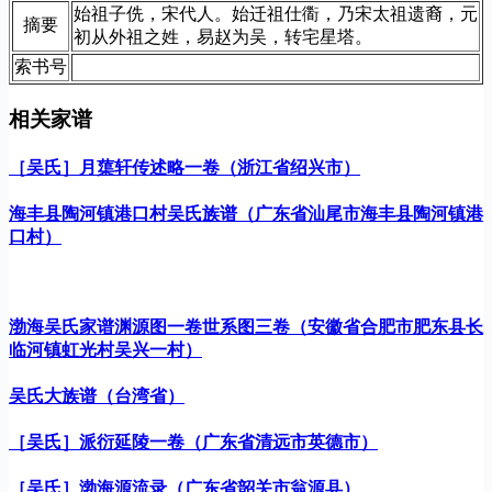
始祖子侁，宋代人。始迁祖仕衟，乃宋太祖遗裔，元
摘要
初从外祖之姓，易赵为吴，转宅星塔。
索书号
相关家谱
［吴氏］月蕖轩传述略一卷（浙江省绍兴市）
海丰县陶河镇港口村吴氏族谱（广东省汕尾市海丰县陶河镇港
口村）
渤海吴氏家谱渊源图一卷世系图三卷（安徽省合肥市肥东县长
临河镇虹光村吴兴一村）
吴氏大族谱（台湾省）
［吴氏］派衍延陵一卷（广东省清远市英德市）
［吴氏］渤海源流录（广东省韶关市翁源县）