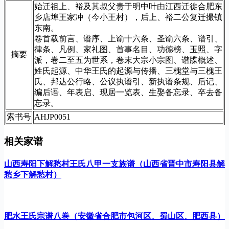
始迁祖上、裕及其叔父贵于明中叶由江西迁徙合肥东
乡店埠王家冲（今小王村），后上、裕二公复迁撮镇
东南。
卷首载前言、谱序、上谕十六条、圣谕六条、谱引、
律条、凡例、家礼图、首事名目、功德榜、玉照、字
摘要
派，卷二至五为世系，卷末大宗小宗图、谱牒概述、
姓氏起源、中华王氏的起源与传播、三槐堂与三槐王
氏、邦达公行略、公议执谱引、新执谱条规、后记、
编后语、年表启、现居一览表、生娶备忘录、卒去备
忘录。
索书号
AHJP0051
相关家谱
山西寿阳下解愁村王氏八甲一支族谱（山西省晋中市寿阳县解
愁乡下解愁村）
肥水王氏宗谱八卷（安徽省合肥市包河区、蜀山区、肥西县）