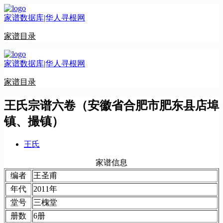
跳
家谱数据库|华人寻根网
至
内
家谱目录
容
家谱数据库|华人寻根网
家谱目录
王氏宗谱六卷（安徽省合肥市肥东县店埠
镇、撮镇）
王氏
家谱信息
编者
王圣甫
年代
2011年
堂号
三槐堂
册数
6册