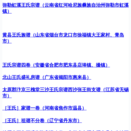
弥勒虹溪王氏宗谱（云南省红河哈尼族彝族自治州弥勒市虹溪
镇）
黄县王氏族谱（山东省烟台市龙口市徐福镇大王家村、青岛
市）
王氏宗谱四卷（安徽省合肥市肥东县店埠镇、撮镇）
北山王氏盛礼房谱（广东省揭阳市惠来县）
太原郡汴京三槐堂三沙王氏宗谱西沙张王街支谱（江苏省无锡
市）
［王氏］家谱一卷（河南省焦作市温县）
［王氏］祖谱不分卷（辽宁省丹东市）