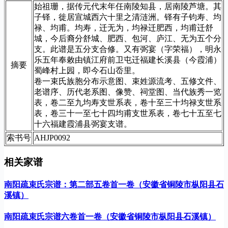
始祖珊，据传元代末年任南陵知县，居南陵芦塘。其
子铎，徙居宣城西六十里之清涟洲。铎有子钧寿、均
禄、均甫。均寿，迁无为，均禄迁肥西，均甫迁舒
城，今后裔分舒城、肥西、包河、庐江、无为五个分
支。此谱是五分支合修。又有弼宴（字荣福），明永
乐五年奉敕由镇江府前卫屯迁福建长溪县（今霞浦）
摘要
蜀峰村上园，即今石山岙里。
卷一束氏族胞分布示意图、束姓源流考、五修文件、
老谱序、历代老系图、像赞、祠堂图、当代族秀一览
表，卷二至九均寿支世系表，卷十至三十均禄支世系
表，卷三十一至七十四均甫支世系表，卷七十五至七
十六福建霞浦县弼宴支谱。
索书号
AHJP0092
相关家谱
南阳疏束氏宗谱：第二部五卷首一卷（安徽省铜陵市枞阳县石
溪镇）
南阳疏束氏宗谱六卷首一卷（安徽省铜陵市枞阳县石溪镇）