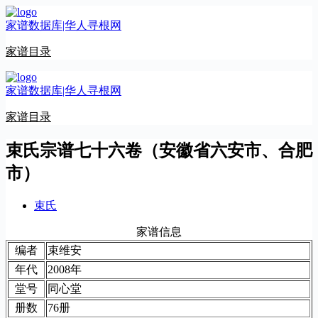
跳
家谱数据库|华人寻根网
至
内
家谱目录
容
家谱数据库|华人寻根网
家谱目录
束氏宗谱七十六卷（安徽省六安市、合肥
市）
束氏
家谱信息
编者
束维安
年代
2008年
堂号
同心堂
册数
76册