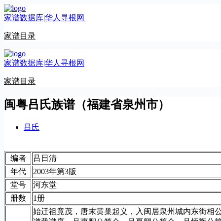
跳
家谱数据库|华人寻根网
至
内
家谱目录
容
家谱数据库|华人寻根网
家谱目录
闽粤吕氏族谱（福建省泉州市）
吕氏
编者
吕日清
年代
2003年第3版
堂号
河东堂
册数
1册
始迁祖竟茂，唐末黄巢起义，入闽居泉州城内东街相