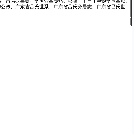
记、吕氏坆墓志、季玉公墓志铭、乾隆二十三年重修季玉墓记、
卿公传、广东省吕氏世系、广东省吕氏分居志、广东省吕氏世