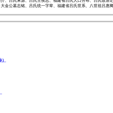
简介、吕氏来源、吕氏王侯志、福建省吕氏人口分布、吕氏散居
吕大金公墓志铭、吕氏统一字辈、福建省吕氏世系、八世祖吕惠
乡）
）