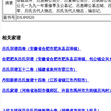
谱载谱序、吕惠卿公简介、吕夏卿公简介、吕炳辉公
摘要
公元一九九一年重修季玉公墓记、吕惠卿公墓志铭、
辈、吕氏古代人物志、吕氏当代人物志，编后记。
索书号
DXJP0920
相关家谱
吕氏宗谱四卷（安徽省合肥市肥东县店埠镇）
合肥肥东吕氏宗谱（安徽省合肥市肥东县店埠镇、包公镇众兴
吕氏宗谱五十二卷（福建省泉州市晋江市）
丹阳新桥吕氏族谱十四卷（江苏省镇江市丹阳市）
吕氏家谱（河南省洛阳市偃师区、许昌市禹州市方岗镇吕沟村
上杭太拔张芬吕氏四修族谱十卷（福建省龙岩市上杭县）