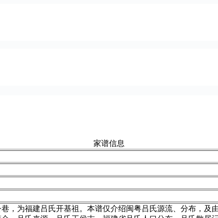
家谱信息
公巷，为福建吕氏开基祖。本谱仅介绍闽粤吕氏源流、分布，及