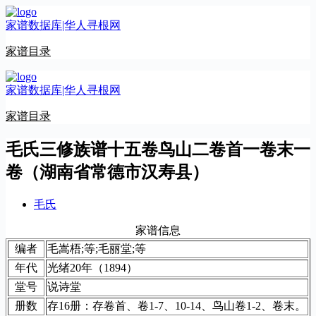
跳
家谱数据库|华人寻根网
至
内
家谱目录
容
家谱数据库|华人寻根网
家谱目录
毛氏三修族谱十五卷鸟山二卷首一卷末一
卷（湖南省常德市汉寿县）
毛氏
家谱信息
编者
毛嵩梧;等;毛丽堂;等
年代
光绪20年（1894）
堂号
说诗堂
册数
存16册：存卷首、卷1-7、10-14、鸟山卷1-2、卷末。