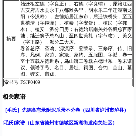
始迁祖左德（字良正）、右德（字良辅），原籍江西
吉安府吉水县永丰八都滩头里，明永乐二年迁湖南龙
阳（今汉寿），左德始居江东市，后迁铁桥头，至五
世植清（字纯谨）、植泰（字安舒）、植民（字邦
本）、植安，派分四房；右德始居南关外谷塘总百家
塘，继迁狮子总鸟山，至四世美礼（字节玟）、美义
摘要
（字正路），派分二大房。
卷首总序、圣谕、源流序、登荣录、三修序、传、旧
序、凡例、家范、家箴、家约、五服图、字派，卷一
至十五载左德世系，鸟山谱二卷载右德世系，卷末谱
议、领谱字号、名目、居址、祠图、合约、茔山、墓
图、碑文、谱跋。
索书号
FSJP0409
相关家谱
［毛氏］先德备忘录附泥爪录不分卷（四川省泸州市泸县）
[毛氏]家谱（山东省德州市德城区新湖街道南关社区）