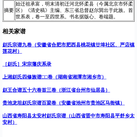
始迁祖承富，明末清初迁河北怀柔县（今属北京市怀柔
摘要
区）《清史稿》主编、东三省总督赵尔巽出于此族。首
世系表，卷一至四世系。书名据版心、卷端题。
相关家谱
赵氏宗谱九卷（安徽省合肥市肥西县桃花镇廿埠社区、严店镇
莲花村）
［赵氏］宋宗藩庆系录
上湘赵氏四修族谱□□卷（湖南省湘潭市湘乡市）
赵王合谱五十六卷首三卷（浙江省台州市仙居县）
贵池龙坦赵氏宗谱百梁卷（安徽省池州市贵池区马衙镇）
山西省寿阳县太安村赵氏宗谱（山西省晋中市寿阳县平舒乡太
安村）