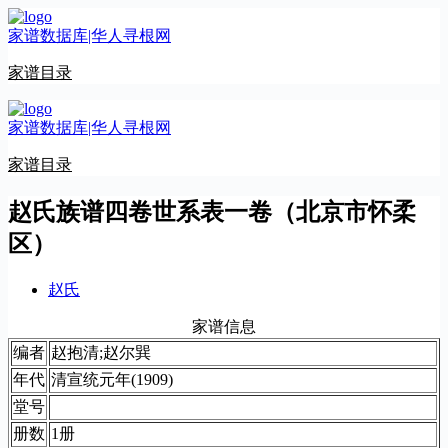
跳
家谱数据库|华人寻根网
至
内
家谱目录
容
家谱数据库|华人寻根网
家谱目录
赵氏族谱四卷世系表一卷（北京市怀柔
区）
赵氏
家谱信息
编者
赵抱清;赵尔巽
年代
清宣统元年(1909)
堂号
册数
1册