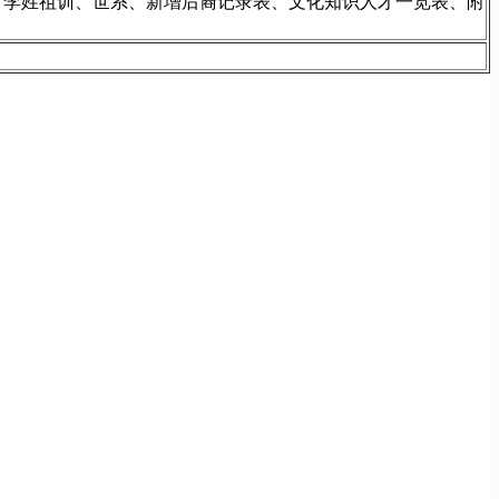
、李姓祖训、世系、新增后裔记录表、文化知识人才一览表、附