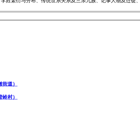
、李姓繁衍与分布、传统世系关系及三亲九族、记事人物及迁徙
墩街道）
管岭村）