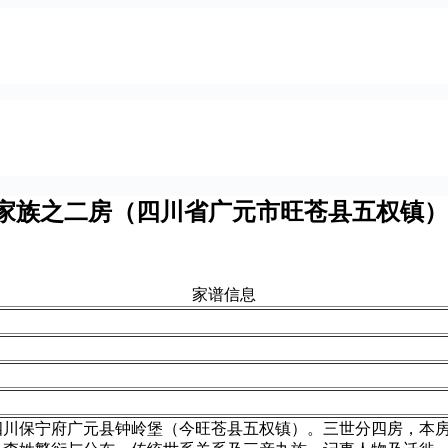
家族之二房（四川省广元市旺苍县五权镇）
家谱信息
四川保宁府广元县钟岭堡（今旺苍县五权镇）。三世分四房，本