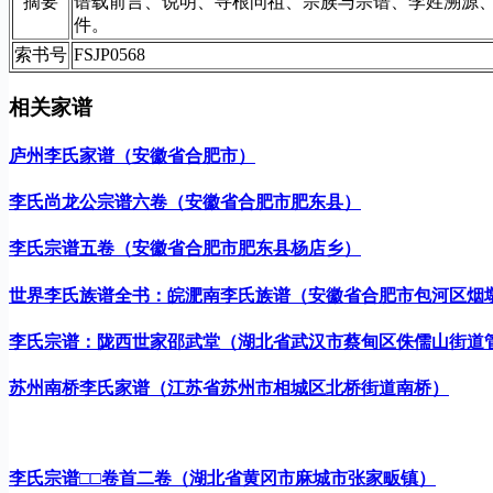
摘要
谱载前言、说明、寻根问祖、宗族与宗谱、李姓溯源
件。
索书号
FSJP0568
相关家谱
庐州李氏家谱（安徽省合肥市）
李氏尚龙公宗谱六卷（安徽省合肥市肥东县）
李氏宗谱五卷（安徽省合肥市肥东县杨店乡）
世界李氏族谱全书：皖淝南李氏族谱（安徽省合肥市包河区烟
李氏宗谱：陇西世家邵武堂（湖北省武汉市蔡甸区侏儒山街道
苏州南桥李氏家谱（江苏省苏州市相城区北桥街道南桥）
李氏宗谱□□卷首二卷（湖北省黄冈市麻城市张家畈镇）