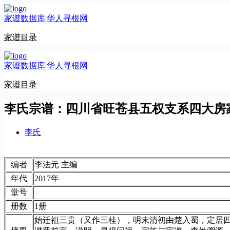
跳
家谱数据库|华人寻根网
至
内
家谱目录
容
家谱数据库|华人寻根网
家谱目录
李氏宗谱：四川省旺苍县五权支系四大房
李氏
编者
李法元 主编
年代
2017年
堂号
册数
1册
始迁祖三贵（又作三桂），明末清初由楚入蜀，定居