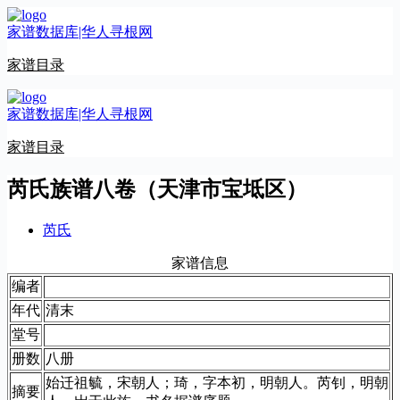
跳
家谱数据库|华人寻根网
至
内
家谱目录
容
家谱数据库|华人寻根网
家谱目录
芮氏族谱八卷（天津市宝坻区）
芮氏
家谱信息
编者
年代
清末
堂号
册数
八册
始迁祖毓，宋朝人；琦，字本初，明朝人。芮钊，明朝
摘要