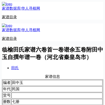
跳
家谱数据库|华人寻根网
至
内
家谱目录
容
家谱数据库|华人寻根网
家谱目录
临榆田氏家谱六卷首一卷谱余五卷附田中
玉自撰年谱一卷（河北省秦皇岛市）
田氏
家谱信息
编者
田中玉
年代
民国
堂号
册数
七册