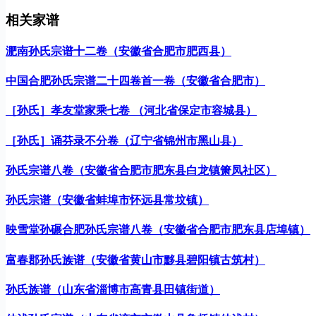
相关家谱
淝南孙氏宗谱十二卷（安徽省合肥市肥西县）
中国合肥孙氏宗谱二十四卷首一卷（安徽省合肥市）
［孙氏］孝友堂家乘七卷 （河北省保定市容城县）
［孙氏］诵芬录不分卷（辽宁省锦州市黑山县）
孙氏宗谱八卷（安徽省合肥市肥东县白龙镇箫凤社区）
孙氏宗谱（安徽省蚌埠市怀远县常坟镇）
映雪堂孙碾合肥孙氏宗谱八卷（安徽省合肥市肥东县店埠镇）
富春郡孙氏族谱（安徽省黄山市黟县碧阳镇古筑村）
孙氏族谱（山东省淄博市高青县田镇街道）