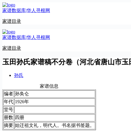
跳
家谱数据库|华人寻根网
至
内
家谱目录
容
家谱数据库|华人寻根网
家谱目录
玉田孙氏家谱稿不分卷（河北省唐山市玉
孙氏
家谱信息
编者
孙奂仑
年代
1926年
堂号
册数
四册
摘要
始迁祖文礼，明代人。书名据书签题。