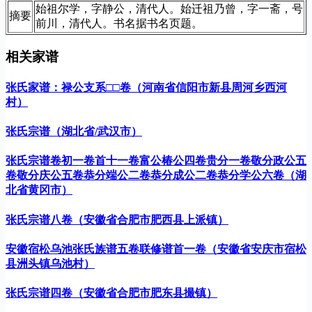
始祖尔学，字静公，清代人。始迁祖乃曾，字一斋，号
摘要
前川，清代人。书名据书名页题。
相关家谱
张氏家谱：禄公支系□□卷（河南省信阳市新县周河乡西河
村）
张氏宗谱（湖北省/武汉市）
张氏宗谱卷初一卷首十一卷富公椿公四卷贵分一卷敬分政公五
卷敬分庆公五卷恭分端公二卷恭分成公二卷恭分学公六卷（湖
北省黄冈市）
张氏宗谱八卷（安徽省合肥市肥西县上派镇）
安徽宿松乌池张氏族谱五卷联修谱首一卷（安徽省安庆市宿松
县洲头镇乌池村）
张氏宗谱四卷（安徽省合肥市肥东县撮镇）