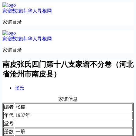
跳
家谱数据库|华人寻根网
至
内
家谱目录
容
家谱数据库|华人寻根网
家谱目录
南皮张氏四门第十八支家谱不分卷（河北
省沧州市南皮县）
张氏
家谱信息
编者
张榛
年代
1937年
堂号
册数
一册