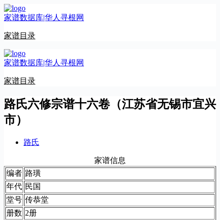
跳
家谱数据库|华人寻根网
至
内
家谱目录
容
家谱数据库|华人寻根网
家谱目录
路氏六修宗谱十六卷（江苏省无锡市宜兴
市）
路氏
家谱信息
编者
路璜
年代
民国
堂号
传恭堂
册数
2册