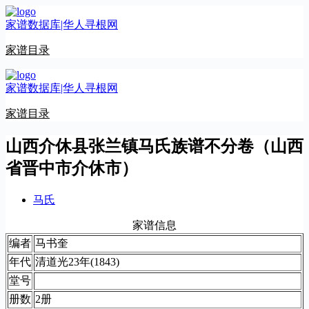
跳
家谱数据库|华人寻根网
至
内
家谱目录
容
家谱数据库|华人寻根网
家谱目录
山西介休县张兰镇马氏族谱不分卷（山西
省晋中市介休市）
马氏
家谱信息
编者
马书奎
年代
清道光23年(1843)
堂号
册数
2册