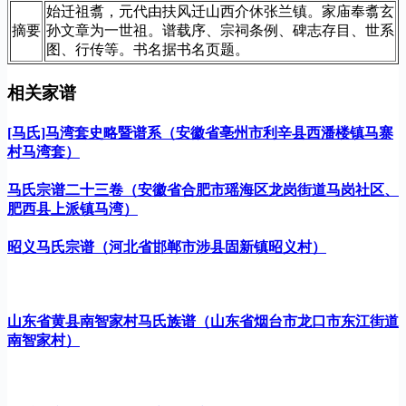
始迁祖翥，元代由扶风迁山西介休张兰镇。家庙奉翥玄
摘要
孙文章为一世祖。谱载序、宗祠条例、碑志存目、世系
图、行传等。书名据书名页题。
相关家谱
[马氏]马湾套史略暨谱系（安徽省亳州市利辛县西潘楼镇马寨
村马湾套）
马氏宗谱二十三卷（安徽省合肥市瑶海区龙岗街道马岗社区、
肥西县上派镇马湾）
昭义马氏宗谱（河北省邯郸市涉县固新镇昭义村）
山东省黄县南智家村马氏族谱（山东省烟台市龙口市东江街道
南智家村）