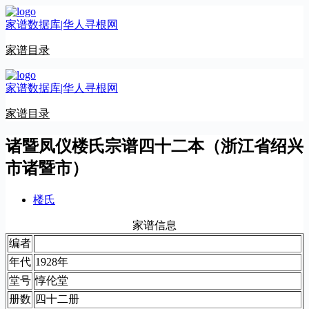
跳
家谱数据库|华人寻根网
至
内
家谱目录
容
家谱数据库|华人寻根网
家谱目录
诸暨凤仪楼氏宗谱四十二本（浙江省绍兴
市诸暨市）
楼氏
家谱信息
编者
年代
1928年
堂号
惇伦堂
册数
四十二册