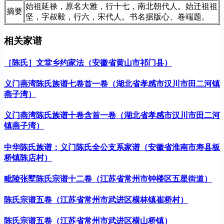
始祖延禄，原名大雅，行十七，南北朝代人。始迁祖祖
摘要
坚，字叔毅，行六，宋代人。书名据版心、卷端题。
相关家谱
［陈氏］文堂乡约家法（安徽省黄山市祁门县）
义门燕湾陈氏族谱七卷首一卷（湖北省孝感市汉川市田二河镇
燕子湾）
义门燕湾陈氏族谱十卷含首一卷（湖北省孝感市汉川市田二河
镇燕子湾）
中华陈氏族谱：义门陈氏全公支系家谱（安徽省淮南市寿县板
桥镇陈店村）
毗陵张墅陈氏宗谱十二卷（江苏省常州市钟楼区五星街道）
陈氏宗谱五卷（江苏省常州市武进区横林镇崔桥村）
陈氏宗谱五卷（江苏省常州市武进区横山桥镇）