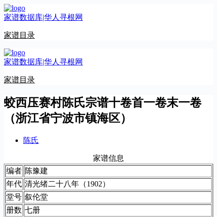
跳
家谱数据库|华人寻根网
至
内
家谱目录
容
家谱数据库|华人寻根网
家谱目录
蛟西压赛村陈氏宗谱十卷首一卷末一卷
（浙江省宁波市镇海区）
陈氏
家谱信息
编者
陈豫建
年代
清光绪二十八年（1902）
堂号
叙伦堂
册数
七册