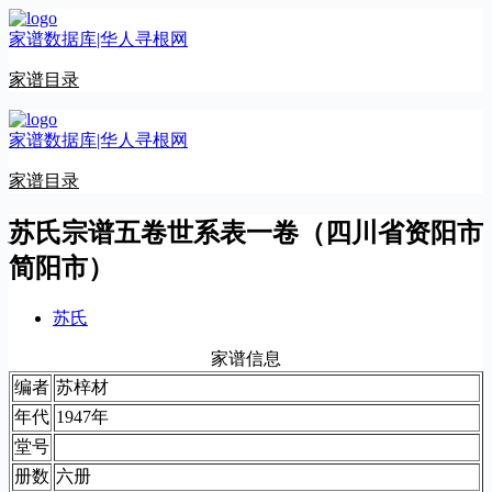
跳
家谱数据库|华人寻根网
至
内
家谱目录
容
家谱数据库|华人寻根网
家谱目录
苏氏宗谱五卷世系表一卷（四川省资阳市
简阳市）
苏氏
家谱信息
编者
苏梓材
年代
1947年
堂号
册数
六册