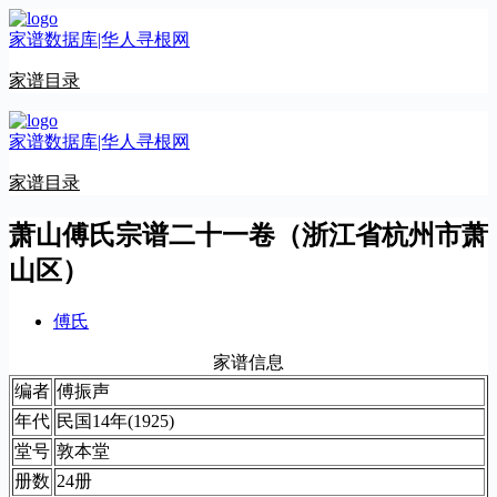
跳
家谱数据库|华人寻根网
至
内
家谱目录
容
家谱数据库|华人寻根网
家谱目录
萧山傅氏宗谱二十一卷（浙江省杭州市萧
山区）
傅氏
家谱信息
编者
傅振声
年代
民国14年(1925)
堂号
敦本堂
册数
24册