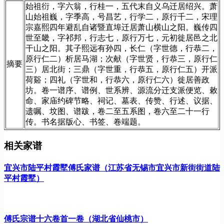
始祖衍，字六翁，行桂一，五代末自义乌迁居绍兴。萧
山始祖巍，字季高，号昌艺，行学二，原行千二，宋理
宗嘉熙四年避乱自诸暨直埠迁居萧山横山之阳。巍传四
世至畿，字祁邦，行志七，原行万七，元初徙居邑之北
干山之阳。其子熙远有孙四，长仁（字世德，行恭二，
原行仁二）析居马湖；次献（字世贤，行恭三，原行仁
摘要
三）居北街；三鼎（字世重，行恭五，原行仁五）开派
荷谿；四礼（字世和，行恭六，原行仁六）徙居善政
坊。卷一谱序、谱例、世系辨、源流分迁支派便览、敕
命、家庙约碑节略、祠记、墓表、传赞、行述、议据、
遗嘱、坟图、谱跋，卷二至五系图，卷六至二十一行
传。书名据版心、书签、卷端题。
相关家谱
宜兴市陆平村霞墅傅氏家谱（江苏省无锡市宜兴市新街街道陆
平村霞墅）
傅氏宗谱十六卷首一卷（湖北省仙桃市）