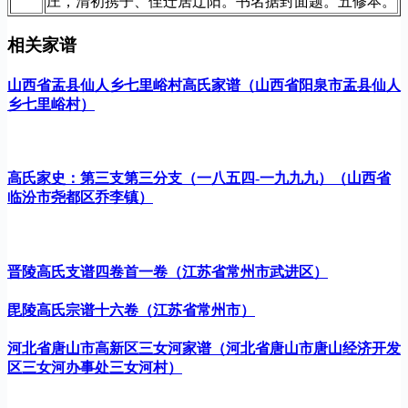
庄，清初携子、侄迁居辽阳。书名据封面题。五修本。
相关家谱
山西省盂县仙人乡七里峪村高氏家谱（山西省阳泉市盂县仙人
乡七里峪村）
高氏家史：第三支第三分支（一八五四-一九九九）（山西省
临汾市尧都区乔李镇）
晋陵高氏支谱四卷首一卷（江苏省常州市武进区）
毘陵高氏宗谱十六卷（江苏省常州市）
河北省唐山市高新区三女河家谱（河北省唐山市唐山经济开发
区三女河办事处三女河村）