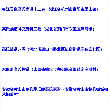
春江灵泉高氏宗谱十二卷（浙江省杭州市富阳市里山镇）
高氏族谱补充资料三卷（湖北省荆门市东宝区漳河镇）
高氏族谱八卷（河北省唐山市路北区缸窑街道高各庄社区）
东麻册高氏族谱（山西省临汾市尧都区金殿镇东麻册村）
安徽省黄山市歙县承旧岭高氏家谱（安徽省黄山市歙县徽城镇
承旧岭村）