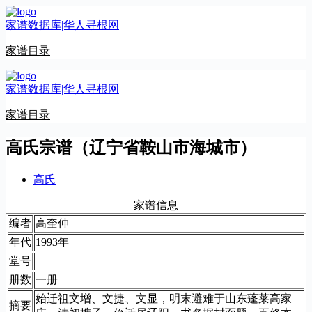
跳
家谱数据库|华人寻根网
至
内
家谱目录
容
家谱数据库|华人寻根网
家谱目录
高氏宗谱（辽宁省鞍山市海城市）
高氏
家谱信息
编者
高奎仲
年代
1993年
堂号
册数
一册
始迁祖文增、文捷、文显，明末避难于山东蓬莱高家
摘要