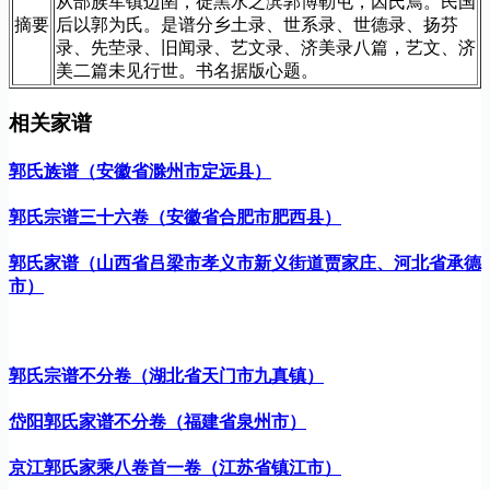
从部族军镇边圉，徙黑水之滨郭博勒屯，因氏焉。民国
摘要
后以郭为氏。是谱分乡土录、世系录、世德录、扬芬
录、先茔录、旧闻录、艺文录、济美录八篇，艺文、济
美二篇未见行世。书名据版心题。
相关家谱
郭氏族谱（安徽省滁州市定远县）
郭氏宗谱三十六卷（安徽省合肥市肥西县）
郭氏家谱（山西省吕梁市孝义市新义街道贾家庄、河北省承德
市）
郭氏宗谱不分卷（湖北省天门市九真镇）
岱阳郭氏家谱不分卷（福建省泉州市）
京江郭氏家乘八卷首一卷（江苏省镇江市）