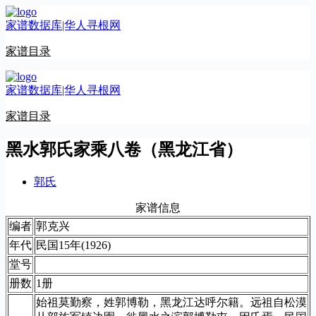
跳
家谱数据库|华人寻根网
至
内
家谱目录
容
家谱数据库|华人寻根网
家谱目录
黑水郭氏家乘八卷（黑龙江省）
郭氏
家谱信息
编者
郭克兴
年代
民国15年(1926)
堂号
册数
1册
始祖莫勤察，姓郭博勒，黑龙江达呼尔籍。远祖自松漠