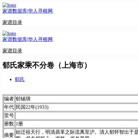
跳
家谱数据库|华人寻根网
至
内
家谱目录
容
家谱数据库|华人寻根网
家谱目录
郁氏家乘不分卷（上海市）
郁氏
编者
郁锡璜
年代
民国22年(1933)
堂号
册数
1册
始迁祖天行，明清鼎革之际流离至沪。清人郁怀智出于
摘要