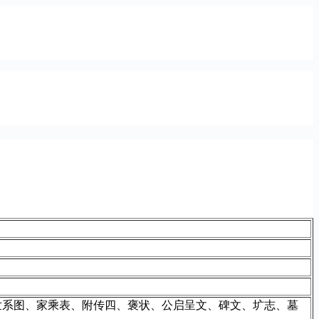
世系图、家乘表、附传四、褒状、公启呈文、碑文、圹志、墓