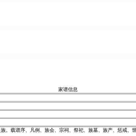
家谱信息
是族。载谱序、凡例、族会、宗祠、祭祀、族墓、族产、惩戒、