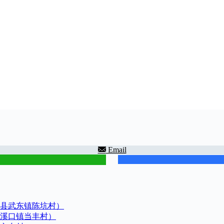
Email
县武东镇陈坑村）
溪口镇当丰村）