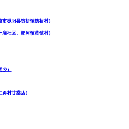
陵市枞阳县钱桥镇钱桥村）
十庙社区、淝河镇黄镇村）
意乡）
仁勇村甘棠店）