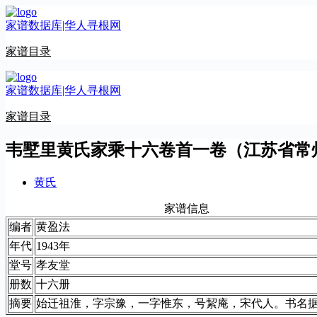
跳
家谱数据库|华人寻根网
至
内
家谱目录
容
家谱数据库|华人寻根网
家谱目录
韦墅里黄氏家乘十六卷首一卷（江苏省常
黄氏
家谱信息
编者
黄盈法
年代
1943年
堂号
孝友堂
册数
十六册
摘要
始迁祖淮，字宗豫，一字惟东，号絜庵，宋代人。书名