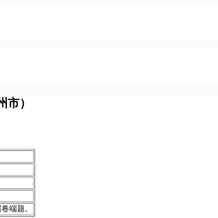
州市）
据卷端题。