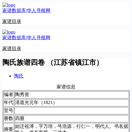
跳
家谱数据库|华人寻根网
至
内
家谱目录
容
家谱数据库|华人寻根网
家谱目录
陶氏族谱四卷 （江苏省镇江市）
陶氏
家谱信息
编者
陶秀资
年代
清道光元年（1821）
堂号
册数
四册
始迁祖溥，字万培，号浩源，行仁一，明代人。书名据
摘要