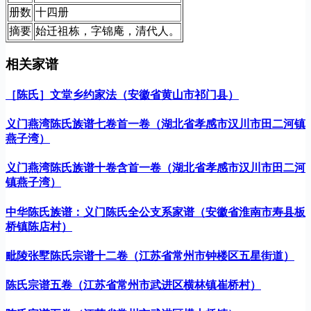
册数
十四册
摘要
始迁祖栋，字锦庵，清代人。
相关家谱
［陈氏］文堂乡约家法（安徽省黄山市祁门县）
义门燕湾陈氏族谱七卷首一卷（湖北省孝感市汉川市田二河镇
燕子湾）
义门燕湾陈氏族谱十卷含首一卷（湖北省孝感市汉川市田二河
镇燕子湾）
中华陈氏族谱：义门陈氏全公支系家谱（安徽省淮南市寿县板
桥镇陈店村）
毗陵张墅陈氏宗谱十二卷（江苏省常州市钟楼区五星街道）
陈氏宗谱五卷（江苏省常州市武进区横林镇崔桥村）