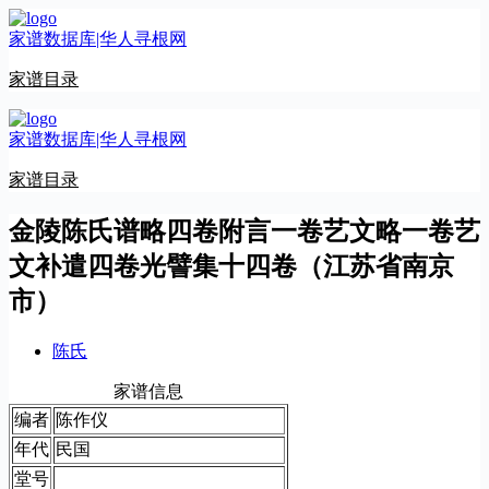
跳
家谱数据库|华人寻根网
至
内
家谱目录
容
家谱数据库|华人寻根网
家谱目录
金陵陈氏谱略四卷附言一卷艺文略一卷艺
文补遣四卷光譬集十四卷（江苏省南京
市）
陈氏
家谱信息
编者
陈作仪
年代
民国
堂号