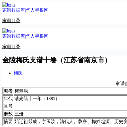
跳
家谱数据库|华人寻根网
至
内
家谱目录
容
家谱数据库|华人寻根网
家谱目录
金陵梅氏支谱十卷（江苏省南京市）
梅氏
家谱
编者
梅寿康
年代
清光绪十一年（1885）
堂号
册数
三册
摘要
始迁祖瑴成，字玉汝，清代人。载序、梅姓起源、历史