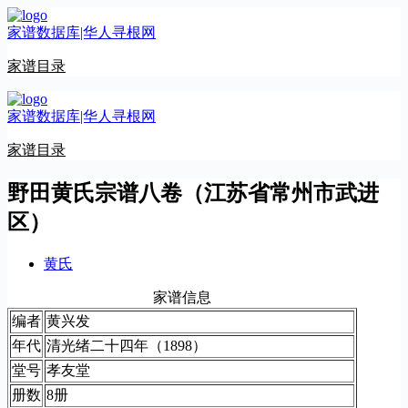
跳
家谱数据库|华人寻根网
至
内
家谱目录
容
家谱数据库|华人寻根网
家谱目录
野田黄氏宗谱八卷（江苏省常州市武进
区）
黄氏
家谱信息
编者
黄兴发
年代
清光绪二十四年（1898）
堂号
孝友堂
册数
8册