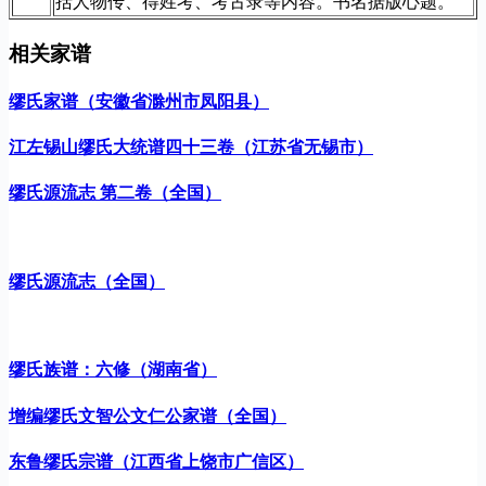
括人物传、得姓考、考古录等内容。书名据版心题。
相关家谱
缪氏家谱（安徽省滁州市凤阳县）
江左锡山缪氏大统谱四十三卷（江苏省无锡市）
缪氏源流志 第二卷（全国）
缪氏源流志（全国）
缪氏族谱：六修（湖南省）
增编缪氏文智公文仁公家谱（全国）
东鲁缪氏宗谱（江西省上饶市广信区）