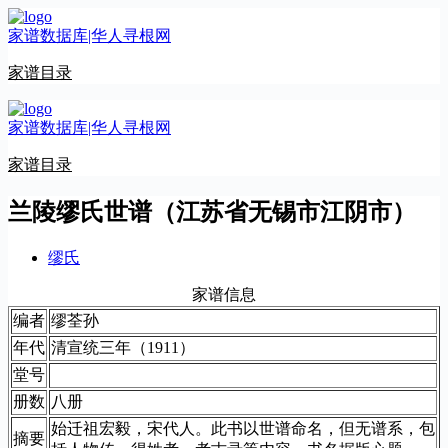
跳
家谱数据库|华人寻根网
至
内
家谱目录
容
家谱数据库|华人寻根网
家谱目录
兰陵缪氏世谱（江苏省无锡市江阴市）
缪氏
家谱信息
编者
缪荃孙
年代
清宣统三年（1911）
堂号
册数
八册
始迁祖宏毅，宋代人。此书以世谱命名，但无谱系，包
摘要