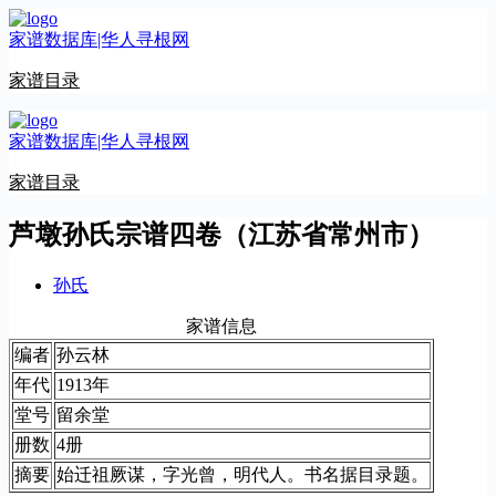
跳
家谱数据库|华人寻根网
至
内
家谱目录
容
家谱数据库|华人寻根网
家谱目录
芦墩孙氏宗谱四卷（江苏省常州市）
孙氏
家谱信息
编者
孙云林
年代
1913年
堂号
留余堂
册数
4册
摘要
始迁祖厥谋，字光曾，明代人。书名据目录题。