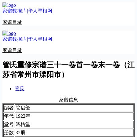
跳
家谱数据库|华人寻根网
至
内
家谱目录
容
家谱数据库|华人寻根网
家谱目录
管氏重修宗谱三十一卷首一卷末一卷（江
苏省常州市溧阳市）
管氏
家谱信息
编者
管启韶
年代
1922年
堂号
昭格堂
册数
32册