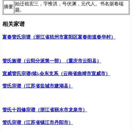
始迁祖宏三，字惟洪，号伏渊，元代人。书名据卷端
摘要
题。
相关家谱
富春管氏宗谱（浙江省杭州市富阳区富春街道春华村）
管氏族谱（云阳分派第一部）（重庆市云阳县）
宣威管氏宗谱(续).会东支系（云南省曲靖市宣威市）
管氏宗谱（江苏省盐城市建湖县）
管氏十四修宗谱（浙江省丽水市龙泉市）
管氏宗谱（江苏省镇江市丹阳市）