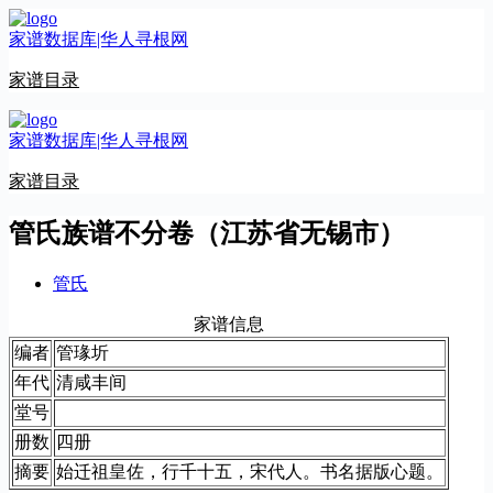
跳
家谱数据库|华人寻根网
至
内
家谱目录
容
家谱数据库|华人寻根网
家谱目录
管氏族谱不分卷（江苏省无锡市）
管氏
家谱信息
编者
管瑑圻
年代
清咸丰间
堂号
册数
四册
摘要
始迁祖皇佐，行千十五，宋代人。书名据版心题。