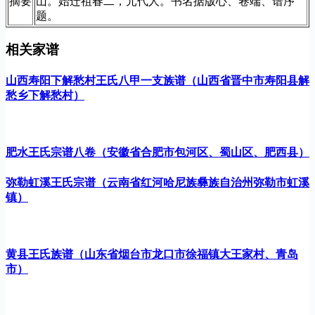
摘要
山。始迁祖春二，元代人。书名据版心、卷端、谱序
题。
相关家谱
山西寿阳下解愁村王氏八甲一支族谱（山西省晋中市寿阳县解
愁乡下解愁村）
肥水王氏宗谱八卷（安徽省合肥市包河区、蜀山区、肥西县）
弥勒虹溪王氏宗谱（云南省红河哈尼族彝族自治州弥勒市虹溪
镇）
黄县王氏族谱（山东省烟台市龙口市徐福镇大王家村、青岛
市）