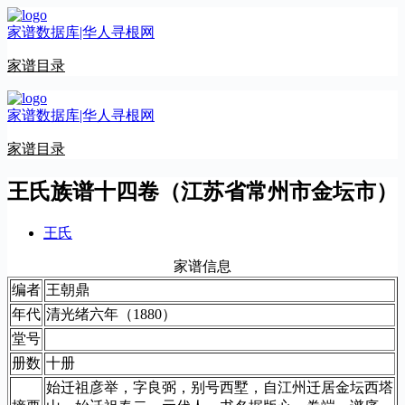
跳
家谱数据库|华人寻根网
至
内
家谱目录
容
家谱数据库|华人寻根网
家谱目录
王氏族谱十四卷（江苏省常州市金坛市）
王氏
家谱信息
编者
王朝鼎
年代
清光绪六年（1880）
堂号
册数
十册
始迁祖彦举，字良弼，别号西墅，自江州迁居金坛西塔