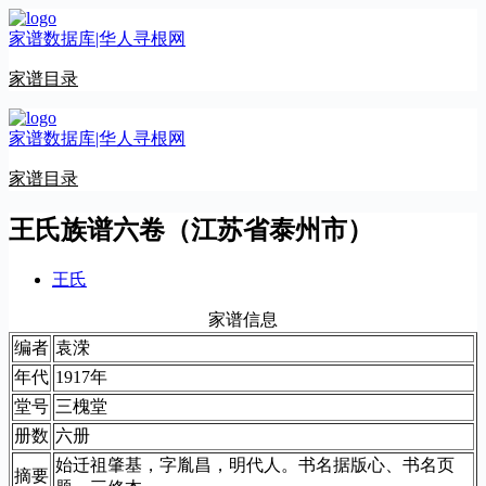
跳
家谱数据库|华人寻根网
至
内
家谱目录
容
家谱数据库|华人寻根网
家谱目录
王氏族谱六卷（江苏省泰州市）
王氏
家谱信息
编者
袁溁
年代
1917年
堂号
三槐堂
册数
六册
始迁祖肇基，字胤昌，明代人。书名据版心、书名页
摘要