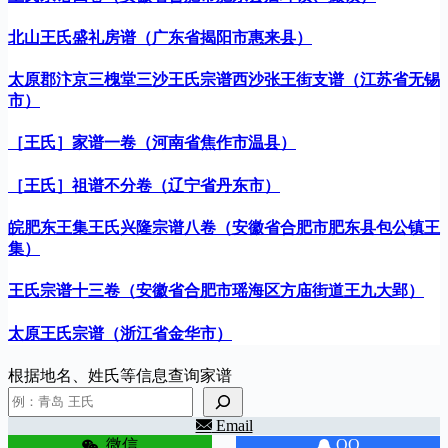
北山王氏盛礼房谱（广东省揭阳市惠来县）
太原郡汴京三槐堂三沙王氏宗谱西沙张王街支谱（江苏省无锡
市）
［王氏］家谱一卷（河南省焦作市温县）
［王氏］祖谱不分卷（辽宁省丹东市）
皖肥东王集王氏兴隆宗谱八卷（安徽省合肥市肥东县包公镇王
集）
王氏宗谱十三卷（安徽省合肥市瑶海区方庙街道王九大郢）
太原王氏宗谱（浙江省金华市）
根据地名、姓氏等信息查询家谱
Email
微信
QQ