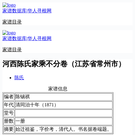
跳
家谱数据库|华人寻根网
至
内
家谱目录
容
家谱数据库|华人寻根网
家谱目录
河西陈氏家乘不分卷（江苏省常州市）
陈氏
家谱信息
编者
陈锡祺
年代
清同治十年（1871）
堂号
册数
一册
摘要
始迁祖鉴，字价考，清代人。书名据卷端题。