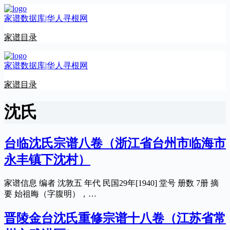
跳
家谱数据库|华人寻根网
至
内
家谱目录
容
家谱数据库|华人寻根网
家谱目录
沈氏
台临沈氏宗谱八卷（浙江省台州市临海市
永丰镇下沈村）
家谱信息 编者 沈敦五 年代 民国29年[1940] 堂号 册数 7册 摘
要 始祖晦（字腹明），…
晋陵金台沈氏重修宗谱十八卷（江苏省常