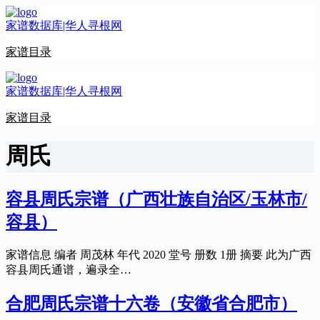
跳
家谱数据库|华人寻根网
至
内
家谱目录
容
家谱数据库|华人寻根网
家谱目录
周氏
容县周氏宗谱（广西壮族自治区/玉林市/
容县）
家谱信息 编者 周茂林 年代 2020 堂号 册数 1册 摘要 此为广西
容县周氏通谱，遍录全…
合肥周氏宗谱十六卷（安徽省合肥市）