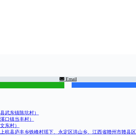
Email
县武东镇陈坑村）
溪口镇当丰村）
文东村）
上杭县庐丰乡铁峰村瑶下、永定区洪山乡、江西省赣州市赣县区