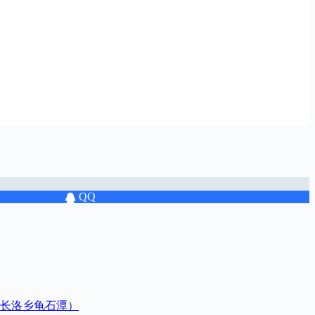
QQ
长洛乡龟石潭）