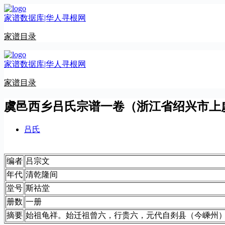
跳
家谱数据库|华人寻根网
至
内
家谱目录
容
家谱数据库|华人寻根网
家谱目录
虞邑西乡吕氏宗谱一卷（浙江省绍兴市上
吕氏
编者
吕宗文
年代
清乾隆间
堂号
斯祜堂
册数
一册
摘要
始祖龟祥。始迁祖曾六，行贵六，元代自剡县（今嵊州