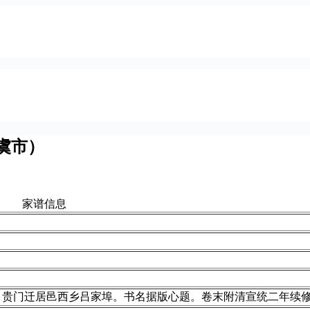
虞市）
家谱信息
）贵门迁居邑西乡吕家埠。书名据版心题。卷末附清宣统二年续