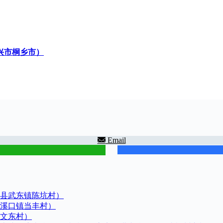
兴市桐乡市）
Email
县武东镇陈坑村）
溪口镇当丰村）
文东村）