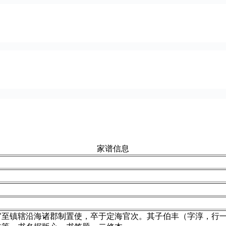
家谱信息
官至镇辖沿海诸郡制置使，卒于定海官次。其子伯丰（字淳，行