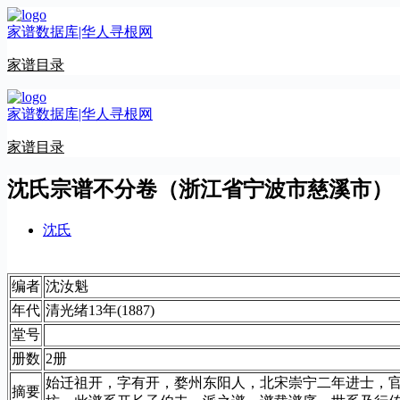
跳
家谱数据库|华人寻根网
至
内
家谱目录
容
家谱数据库|华人寻根网
家谱目录
沈氏宗谱不分卷（浙江省宁波市慈溪市）
沈氏
编者
沈汝魁
年代
清光绪13年(1887)
堂号
册数
2册
始迁祖开，字有开，婺州东阳人，北宋崇宁二年进士，
摘要