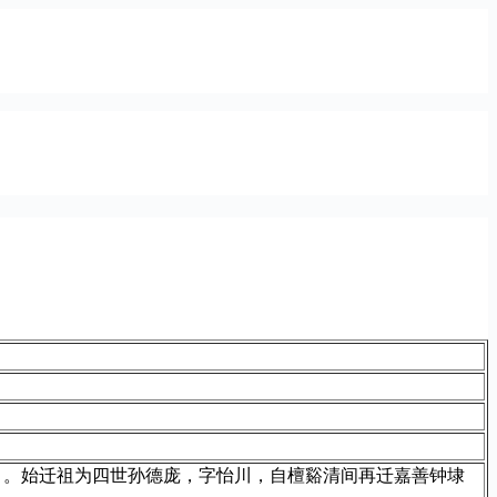
）。始迁祖为四世孙德庞，字怡川，自檀谿清间再迁嘉善钟埭