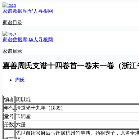
跳
家谱数据库|华人寻根网
至
内
家谱目录
容
家谱数据库|华人寻根网
家谱目录
嘉善周氏支谱十四卷首一卷末一卷（浙江
周氏
编者
周以焜
年代
清道光十九年（1839）
堂号
玉润堂
册数
六册
先世自绍兴府后马迁居杭州竹竿巷。始祖秀子，原名全