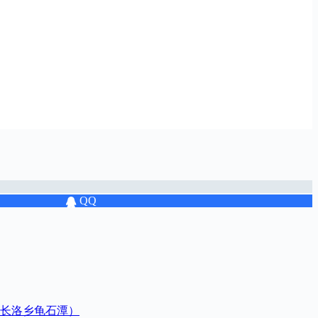
QQ
长洛乡龟石潭）