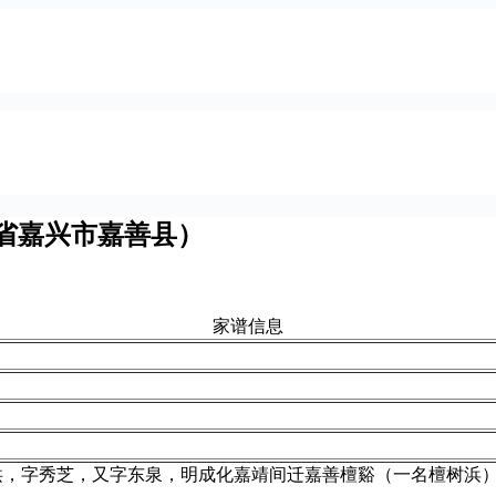
省嘉兴市嘉善县）
家谱信息
洪，字秀芝，又字东泉，明成化嘉靖间迁嘉善檀谿（一名檀树浜