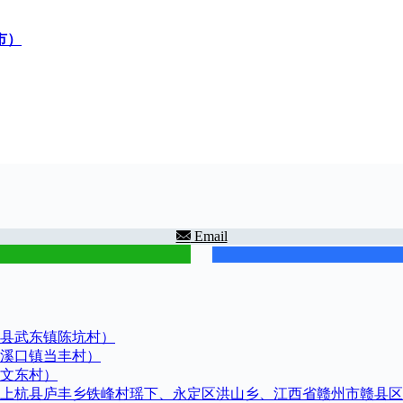
市）
Email
县武东镇陈坑村）
溪口镇当丰村）
文东村）
上杭县庐丰乡铁峰村瑶下、永定区洪山乡、江西省赣州市赣县区