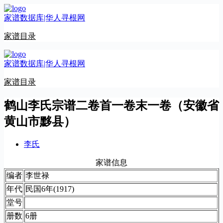
跳
家谱数据库|华人寻根网
至
内
家谱目录
容
家谱数据库|华人寻根网
家谱目录
鹤山李氏宗谱二卷首一卷末一卷（安徽省
黄山市黟县）
李氏
家谱信息
编者
李世禄
年代
民国6年(1917)
堂号
册数
6册