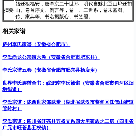
始迁祖福安，唐李京二十世孙，明代自黟北豆山坞迁鹤
摘要
山。卷首序文、例言等，卷一、二世系，卷末墓图、
传、家典等。书名据版心、书签题。
相关家谱
庐州李氏家谱（安徽省合肥市）
李氏尚龙公宗谱六卷（安徽省合肥市肥东县）
李氏宗谱五卷（安徽省合肥市肥东县杨店乡）
世界李氏族谱全书：皖淝南李氏族谱（安徽省合肥市包河区烟
墩街道）
李氏宗谱：陇西世家邵武堂（湖北省武汉市蔡甸区侏儒山街道
管岭村）
李氏宗谱：四川省旺苍县五权支系四大房家族之二房（四川省
广元市旺苍县五权镇）