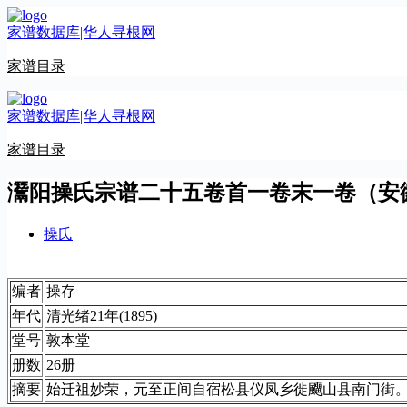
跳
家谱数据库|华人寻根网
至
内
家谱目录
容
家谱数据库|华人寻根网
家谱目录
灊阳操氏宗谱二十五卷首一卷末一卷（安
操氏
编者
操存
年代
清光绪21年(1895)
堂号
敦本堂
册数
26册
摘要
始迁祖妙荣，元至正间自宿松县仪凤乡徙飅山县南门街