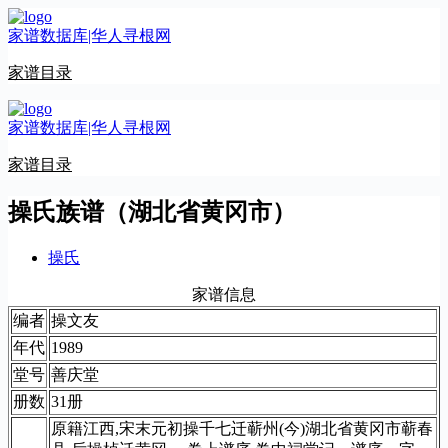
跳
家谱数据库|华人寻根网
至
内
家谱目录
容
家谱数据库|华人寻根网
家谱目录
操氏族谱（湖北省黄冈市）
操氏
家谱信息
编者
操文友
年代
1989
堂号
善庆堂
册数
31册
原籍江西,宋末元初操千七迁蕲州(今)湖北省黄冈市蕲春