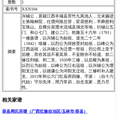
册数
1
索书号
XXN104
兴辅公，原籍江西丰城县苦竹九凤池人，元末赐进
士第翰林院，任澧州路总管，宦居慈利，卒葬慈利
宝珠山。后裔分居澧水流域及湖北等地，衍锡公五
门、和公七门、建公二门。乾隆五十六年（1791）
一修族谱，以兴辅公为始祖。道光二十二年
（1842）续修，以烈公为得姓受封始祖，以峰公为
江西远祖，以兴辅公为迁澧一世祖，烈公而上至于
摘要
后稷，而存其说不著其系，不妄附亦不轻遗。前二
修仅列锡、和二支。1920年三修，以后稷为鼻祖，
以烈公为始祖，以峰公为江右远祖，以兴辅公为澧
阳支迁祖，以德谦公为涔阳支迁祖。三修时补入建
支。2015年和公六门红庙房四修。字派：（自十六
代始）守尔先泽，用乃常训，自念克家，悉力尽
性。
相关家谱
容县周氏宗谱（广西壮族自治区/玉林市/容县）