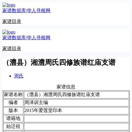
跳
家谱数据库|华人寻根网
至
内
家谱目录
容
家谱数据库|华人寻根网
家谱目录
（澧县）湘澧周氏四修族谱红庙支谱
周氏
家谱信息
家谱名称
（澧县）湘澧周氏四修族谱红庙支谱
编者
周泽训主编
版本
2015年爱莲堂印本
谱籍地
始迁祖