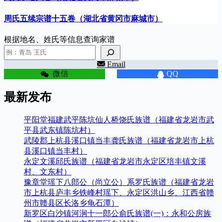
周氏五续宗谱十五卷（湖北省黄冈市麻城市）
根据地名、姓氏等信息查询家谱
Email
微信
QQ
最新发布
平阳堂福建武平陈坑仙人桥饶氏族谱（福建省龙岩市武
平县武东镇陈坑村）
武陵郡上杭县溪口镇当丰龚氏族谱（福建省龙岩市上杭
县溪口镇当丰村）
永定文溪邱氏族谱（福建省龙岩市永定区培丰镇文溪
村、文东村）
豫章堂瑶下八郎公（尚立公）系罗氏族谱（福建省龙岩
市上杭县庐丰乡铁峰村瑶下、永定区洪山乡、江西省赣
州市赣县区长洛乡龟石潭）
新罗区白沙镇河涧十一郎公俞氏族谱(一)：永和公房族