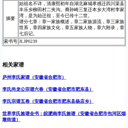
始祖名不详，清康熙初年自湖北麻城孝感迁四川渠县
丰乐乡柳田村二夹沟。裔孙崎三复迁本乡大湾村李家
湾，是为始迁祖，至今已传十二世。
摘要
谱分七章：章一家族概述，章二家族源流，章三家族
世系，章四家族文化，章五家族人物，章六附录，章
七后记。
索书号
JLJP0239
相关家谱
庐州李氏家谱（安徽省合肥市）
李氏尚龙公宗谱六卷（安徽省合肥市肥东县）
李氏宗谱五卷（安徽省合肥市肥东县杨店乡）
世界李氏族谱全书：皖淝南李氏族谱（安徽省合肥市包河区烟
墩街道）