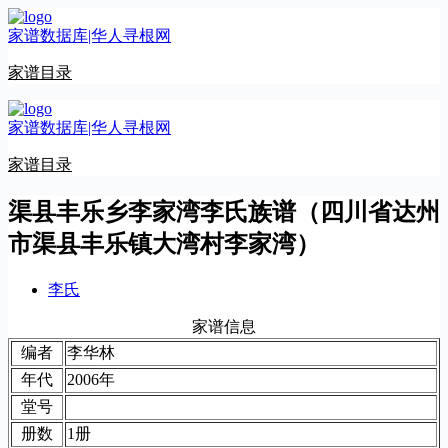
跳
家谱数据库|华人寻根网
至
内
家谱目录
容
家谱数据库|华人寻根网
家谱目录
渠县丰乐乡李家湾李氏族谱（四川省达州
市渠县丰乐镇大湾村李家湾）
李氏
家谱信息
编者
李华林
年代
2006年
堂号
册数
1册